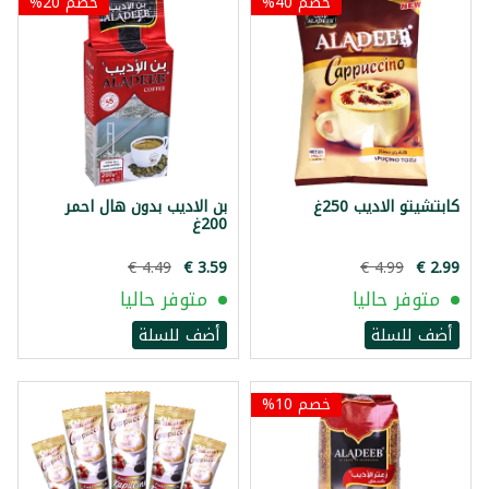
خصم 40%
خصم 20%
كابتشيتو الاديب 250غ
بن الاديب بدون هال احمر
200غ
متوفر حاليا
متوفر حاليا
أضف للسلة
أضف للسلة
خصم 10%