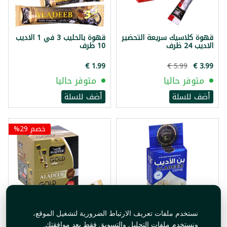
قهوة كلاسيك سريعة التحضير
قهوة بالحليب 3 في 1 الاديب
الاديب 24 ظرف
10 ظرف
متوفر حاليا
متوفر حاليا
أضف للسلة
أضف للسلة
خصم 29%
نستخدم ملفات تعريف الارتباط الضرورية لتشغيل الموقع،
بن الاديب هال اكسترا ازرق
قهوة غولد سريعة التحضير
ونستخدم ملفات التحليل والتسويق فقط بعد موافقتك.