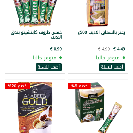
زعتر بالسماق الاديب 500غ
خمس ظروف كابتشيتو بندق
الاديب
متوفر حاليا
متوفر حاليا
أضف للسلة
أضف للسلة
خصم 8%
خصم 20%