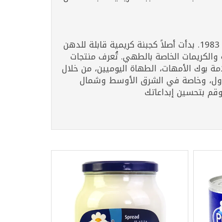
بوك، علامة تجارية بارزة تحت مظلة أرلا فودز، أصبحت اسمًا مألوفًا في الشرق الأوسط منذ إطلاقها في عام 1983. بدأت أصلاً كجبنة كريمية قابلة للدهن
ة والكريمات الخاصة بالطهي. تُعرف منتجات
ة بوك الأمهات، الطهاة اليوميين، من خلال
لدول، وخاصة في الشرق الأوسط وشمال
وقم بتحسين إبداعاتك