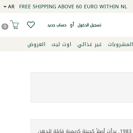
FREE SHIPPING ABOVE 60 EURO WITHIN NL
أو
تسجيل الدخول
حساب جديد
0
لمشروبات
غير غذائي
اوت ليت
العروض
بوك، علامة تجارية بارزة تحت مظلة أرلا فودز، أصبحت اسمًا مألوفًا في الشرق الأوسط منذ إطلاقها في عام 1983. بدأت أصلاً كجبنة كريمية قابلة للدهن