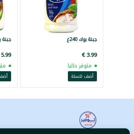
جبنة بوك 240غ
جبنة بوك
متوفر حاليا
متو
أضف للسلة
أضف 