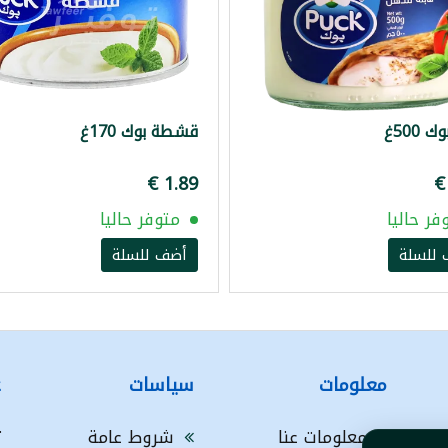
 500غ
قشطة بوك 170غ
فر حاليا
متوفر حاليا
للسلة
أضف للسلة
معلومات
سياسات
ع
معلومات عنا
شروط عامة
ت