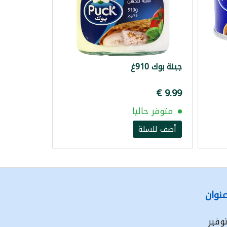
جبنة بوك 910غ
متوفر حاليا
أضف للسلة
نوان
وفير