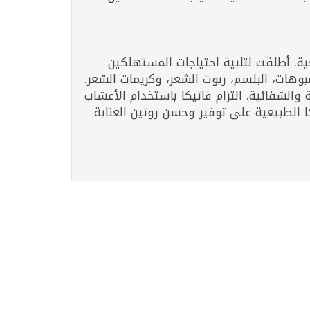
ية. أطلقت لتلبية احتياجات المستهلكين
وهات، البلسم، زيوت الشعر، وكريمات الشعر.
والشفائية. التزام فاتيكا باستخدام الأعشاب
ر من 50 دولة. اكتشف فوائد منتجات فاتيكا الطبيعية على توفير وحسن روتين العناية