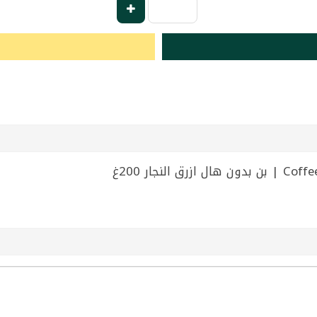
نجار 200غ