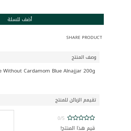
أضف للسلة
SHARE PRODUCT
وصف المنتج
Coffee Without Cardamom Blue Alnajjar 200g | بن بدون هال ازرق ال
تقيمم الزبائن للمنتج
0/5
قيم هذا المنتج!