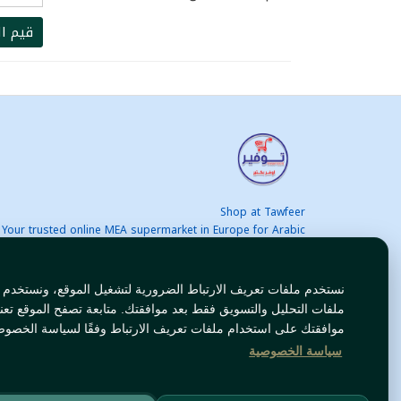
قيم ال
Shop at Tawfeer
Your trusted online MEA supermarket in Europe for Arabic
nd international products at unbeatable prices. Fast & Free
delivery across Europe. Save more every day!
نستخدم ملفات تعريف الارتباط الضرورية لتشغيل الموقع، ونستخدم
ملفات التحليل والتسويق فقط بعد موافقتك. متابعة تصفح الموقع تعن
موافقتك على استخدام ملفات تعريف الارتباط وفقًا لسياسة الخصوص
سياسة الخصوصية