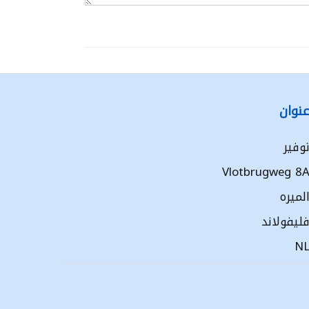
نوان
وفير
Vlotbrugweg 8
لميره
ليفولاند
N