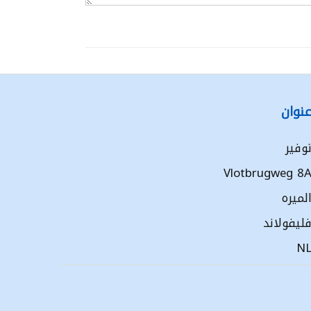
نوان
وفير
Vlotbrugweg 8
لميره
ليفولاند
N