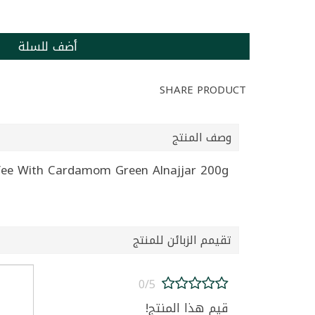
أضف للسلة
SHARE PRODUCT
وصف المنتج
Coffee With Cardamom Green Alnajjar 200g | بن مع هال اخضر النجا
تقيمم الزبائن للمنتج
0/5
قيم هذا المنتج!