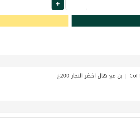
ر 200غ