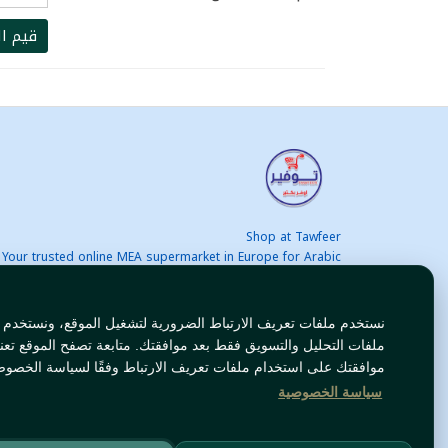
قيم ال
Shop at Tawfeer
Your trusted online MEA supermarket in Europe for Arabic
nd international products at unbeatable prices. Fast & Free
delivery across Europe. Save more every day!
نستخدم ملفات تعريف الارتباط الضرورية لتشغيل الموقع، ونستخدم
ملفات التحليل والتسويق فقط بعد موافقتك. متابعة تصفح الموقع تعن
موافقتك على استخدام ملفات تعريف الارتباط وفقًا لسياسة الخصوص
سياسة الخصوصية