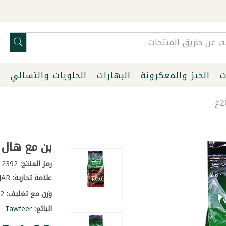
ت
الخبز والمعكرونة
البهارات
الحلويات والتسالي
ا
بن مع هال اخض
رمز المنتج:
2392
علامة تجارية:
NAJJAR
وزن مع تغليف:
0.22 كغ
البائع:
Tawfeer