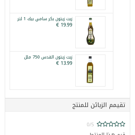
زيت زيتون بكر سامي بيك 1 لتر
زيت زيتون القدس 750 ملل
تقيمم الزبائن للمنتج
0/5
قيم هذا المنتج!