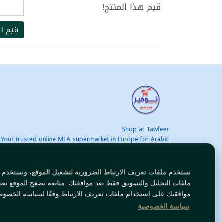
قيم هذا المنتج!
قيم ال
Shop at Tawfeer
Your trusted online MEA supermarket in Europe for Arabic
nd international products at unbeatable prices. Fast & Free
delivery across Europe. Save more every day!
نستخدم ملفات تعريف الارتباط الضرورية لتشغيل الموقع، ونستخدم
ملفات التحليل والتسويق فقط بعد موافقتك. متابعة تصفح الموقع تعن
موافقتك على استخدام ملفات تعريف الارتباط وفقًا لسياسة الخصوص
سياسة الخصوصية