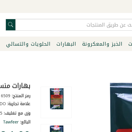
ت
الخبز والمعكرونة
البهارات
الحلويات والتسالي
ا
بهارات منسف
رمز المنتج:
6509
علامة تجارية:
ABIDO
وزن مع تغليف:
0.05 كغ
البائع:
Tawfeer