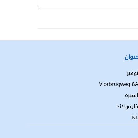
نوان
وفير
Vlotbrugweg 8
لميره
ليفولاند
N