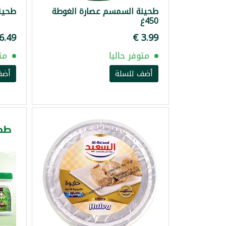
طحينة السمسم عصارة الغوطة
طحينة د
450غ
متوفر حاليا
مت
أضف للسلة
أضف