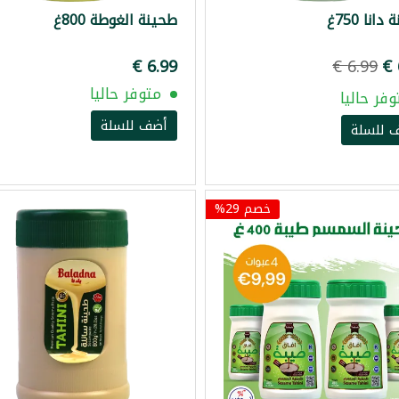
انا 750غ
طحينة الغوطة 800غ
متوفر حاليا
وفر حاليا
أضف للسلة
 للسلة
خصم 29%