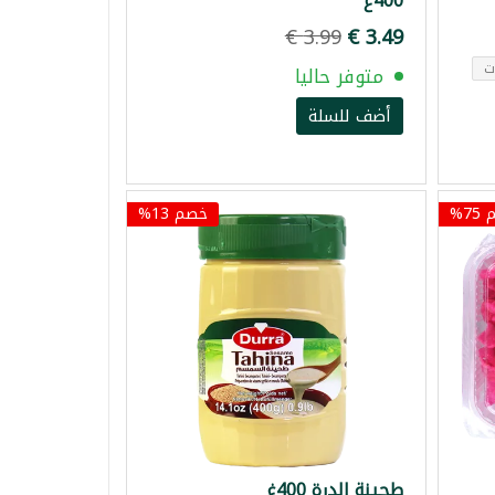
400غ
متوفر حاليا
أضف للسلة
7%
خصم 13%
طحينة الدرة 400غ