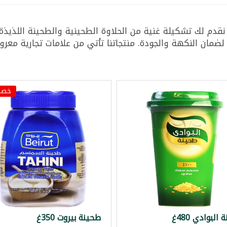
دم لك تشكيلة غنية من الحلاوة الطحينية والطحينة اللذيذة. 
لضمان النكهة والجودة. منتجاتنا تأتي من علامات تجارية معرو
خصم 0
البوادي 480غ
طحينة بيروت 350غ