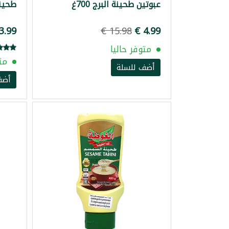
عبوتين طحينة البرج 700غ
طحينة 
متوفر حاليا
مت
أضف للسلة
أضف