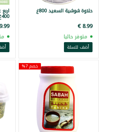
حلاوة شوشية السعيد 800غ
اربع 
400غ
متوفر حاليا
مت
أضف للسلة
أضف
خصم 7%