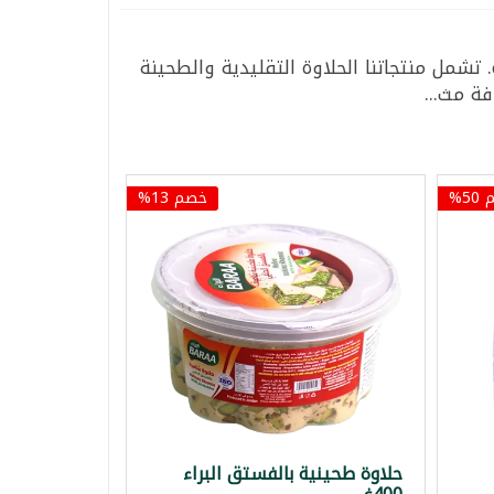
تشمل منتجاتنا الحلاوة التقليدية والطحينة
فة مث...
5%
خصم 13%
حلاوة طحينية بالفستق البراء