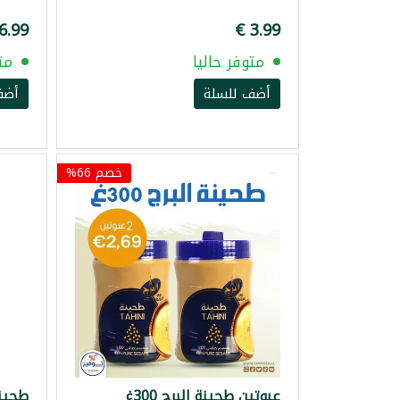
متوفر حاليا
مت
أضف للسلة
أضف
خصم 66%
عبوتين طحينة البرج 300غ
طحينة 