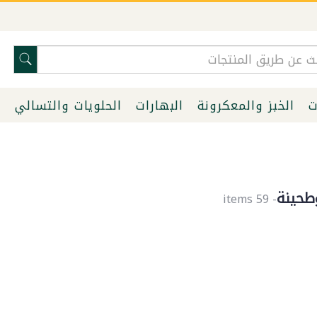
ت
الخبز والمعكرونة
البهارات
الحلويات والتسالي
ا
طحينة
- 59 items