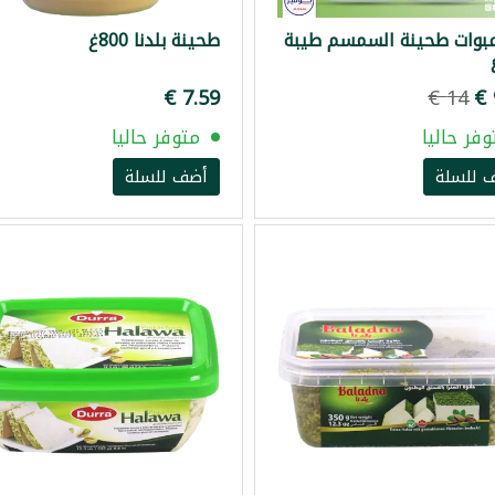
عبوات طحينة السمسم طيبة
طحينة بلدنا 800غ
وفر حاليا
متوفر حاليا
 للسلة
أضف للسلة