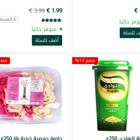
6 التقييمات
وفر حاليا
متوفر حاليا
 للسلة
أضف للسلة
خصم 13%
خصم 5
البوادي 250غ
حلاوة حمصية خبزية بانا 250غ