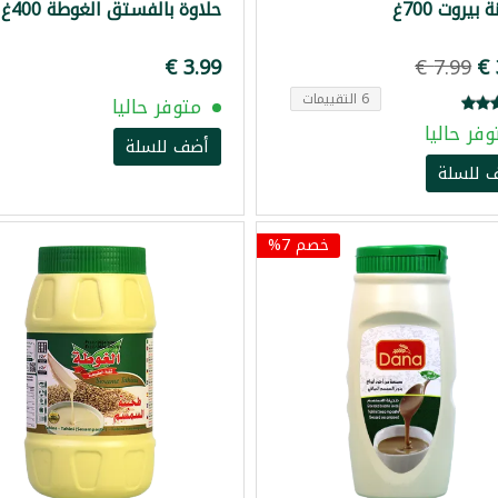
بيروت 700غ
حلاوة بالفستق الغوطة 400غ
6 التقييمات
متوفر حاليا
وفر حاليا
أضف للسلة
 للسلة
خصم 7%