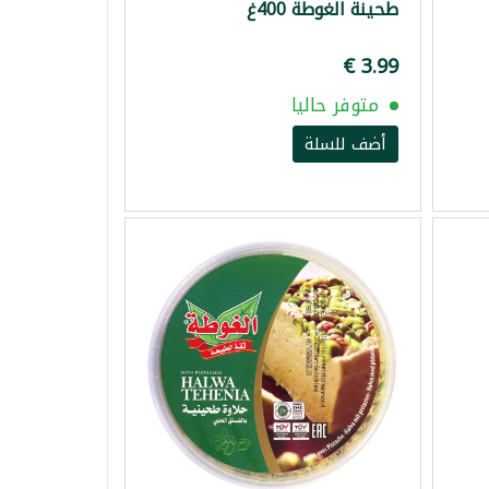
طحينة الغوطة 400غ
متوفر حاليا
أضف للسلة