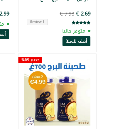
1 Review
مت
متوفر حاليا
أضف
أضف للسلة
خصم 69%