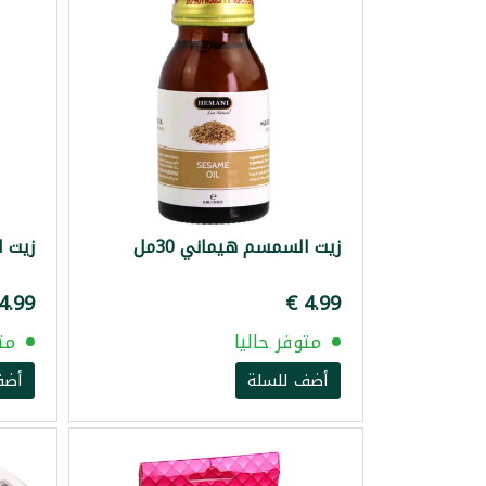
زيت السمسم هيماني 30مل
زيت ال
متوفر حاليا
مت
أضف للسلة
أضف