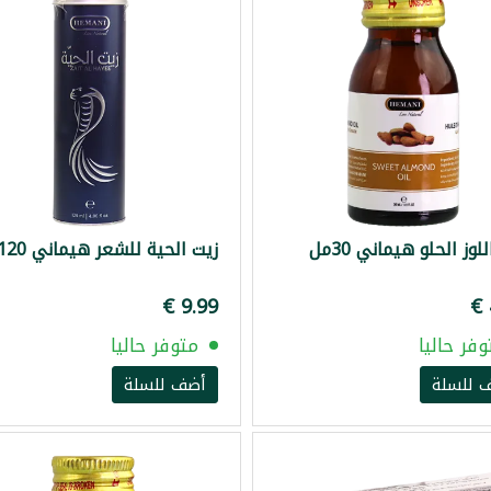
لوز الحلو هيماني 30مل
زيت الحية للشعر هيماني 120مل
وفر حاليا
متوفر حاليا
 للسلة
أضف للسلة