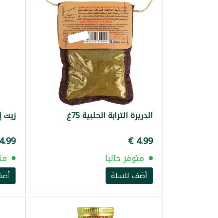
الدريرة الترابة الحلبية 75غ
زيت إك
متوفر حاليا
مت
أضف للسلة
أضف