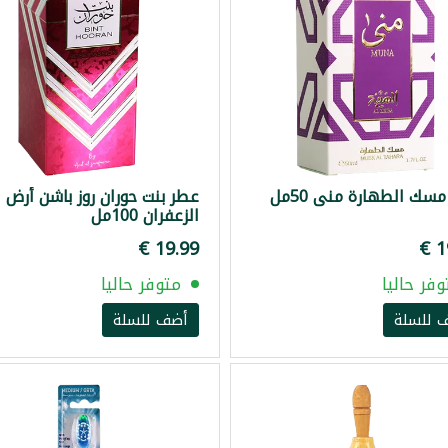
سك الطهارة منى 50مل
عطر بنت حوران روز باشن أرض
الزعفران 100مل
وفر حاليا
متوفر حاليا
 للسلة
أضف للسلة