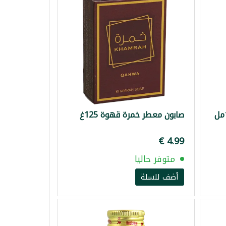
صابون معطر خمرة قهوة 125غ
متوفر حاليا
أضف للسلة