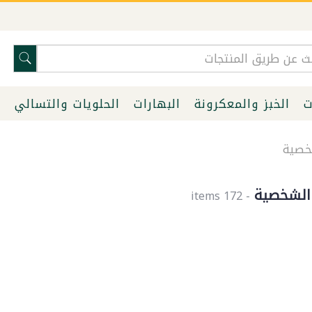
ت
الخبز والمعكرونة
البهارات
الحلويات والتسالي
ا
خصية
 الشخصية
- 172 items