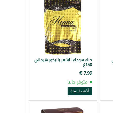
حناء سوداء للشعر بالبخور هيماني
150غ
متوفر حاليا
أضف للسلة