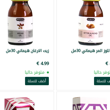
لوز المر هيماني 30مل
زيت الارغان هيماني 30مل
وفر حاليا
متوفر حاليا
 للسلة
أضف للسلة