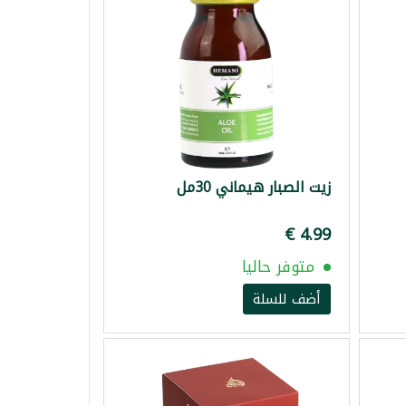
زيت الصبار هيماني 30مل
متوفر حاليا
أضف للسلة