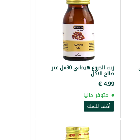
زيت الخروع هيماني 30مل غير
صالح للاكل
متوفر حاليا
أضف للسلة