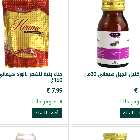
ليل الجبل هيماني 30مل
حناء بنية للشعر بالورد هيماني
150غ
وفر حاليا
متوفر حاليا
 للسلة
أضف للسلة