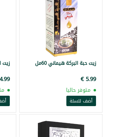
زيت حبة البركة هيماني 60مل
زيت ال
متوفر حاليا
مت
أضف للسلة
أضف