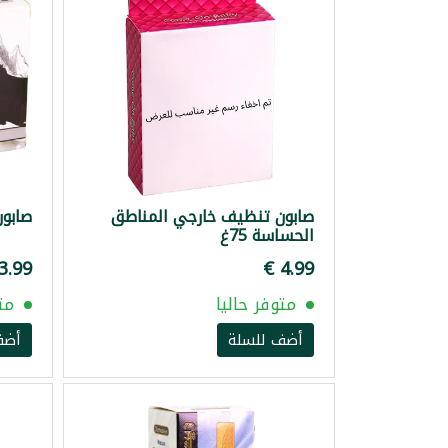
صابون تنظيف خارجي المناطق
صابون 
الحساسة 75غ
متوفر حاليا
مت
أضف للسلة
أضف