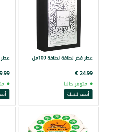
عطر فخر لطافة لطافة 100مل
عطر م
متوفر حاليا
مت
أضف للسلة
أضف