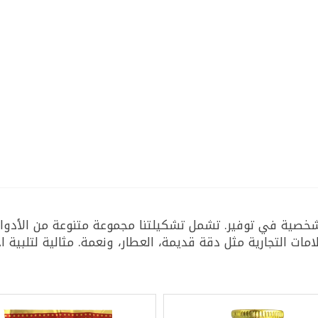
صية في توفير. تشمل تشكيلتنا مجموعة متنوعة من الأدوات مث
ات التجارية مثل دقة قديمة، العطار، ونعمة. مثالية لتلبية احت