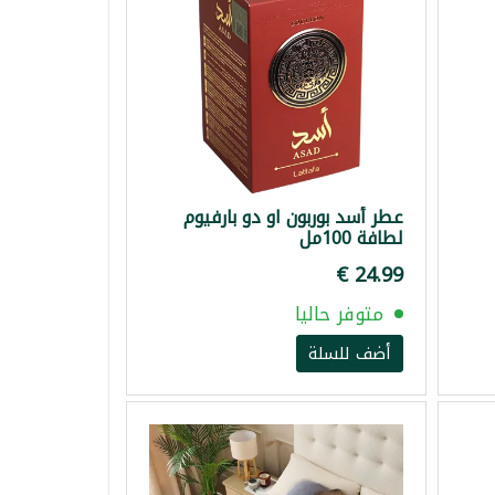
عطر أسد بوربون او دو بارفيوم
لطافة 100مل
متوفر حاليا
أضف للسلة