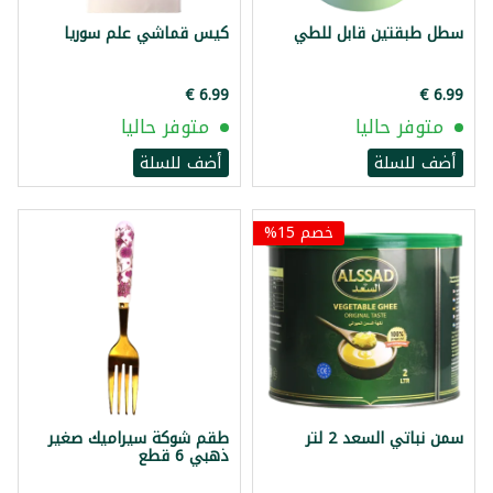
سطل طبقتين قابل للطي
كيس قماشي علم سوريا
متوفر حاليا
متوفر حاليا
أضف للسلة
أضف للسلة
خصم 15%
سمن نباتي السعد 2 لتر
طقم شوكة سيراميك صغير
ذهبي 6 قطع