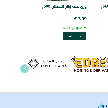
ورق عنب زهر البستان 600غ
متوفر حاليا
أضف للسلة
نوان