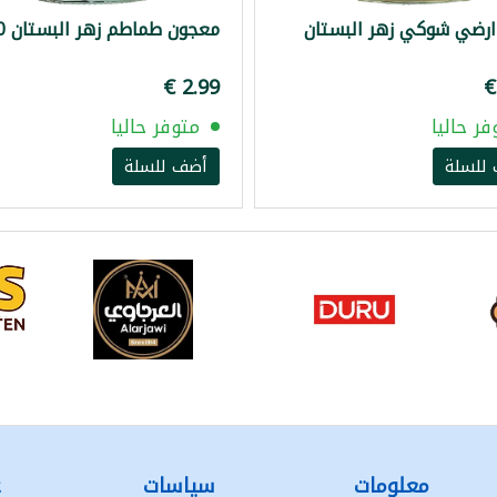
ارضي شوكي زهر البستان
معجون طماطم زهر البستان 660غ
فر حاليا
متوفر حاليا
للسلة
أضف للسلة
معلومات
سياسات
ع