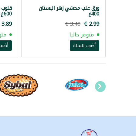
ورق عنب محشي زهر البستان
قلوب 
400غ
600غ
متوفر حاليا
متو
أضف للسلة
أضف 