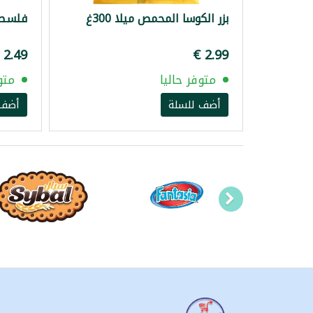
بزر الكوسا المحمص ميلا 300غ
فلسطين 
متوفر حاليا
متو
أضف للسلة
أضف 