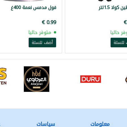
كولا 1.5لتر
فول مدمس نعمة 400غ
فر حاليا
متوفر حاليا
للسلة
أضف للسلة
معلومات
سياسات
ع