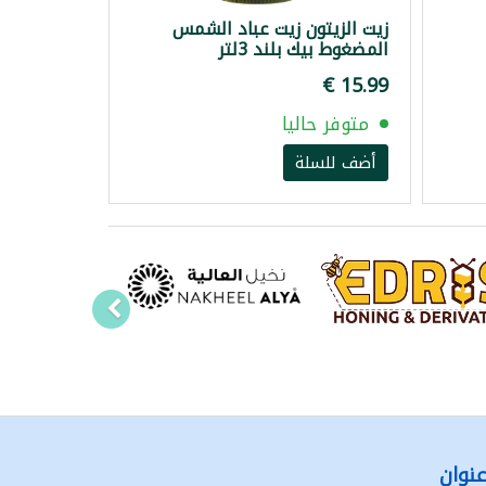
زيت الزيتون زيت عباد الشمس
المضغوط بيك بلند 3لتر
متوفر حاليا
أضف للسلة
نوان