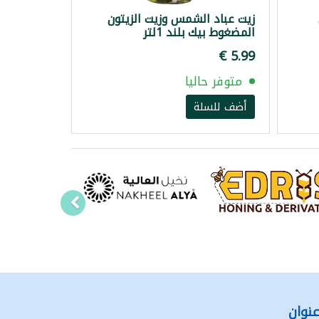
زيت عباد الشمس وزيت الزيتون
المضغوط بيك بلند 1لتر
متوفر حاليا
أضف للسلة
نوان