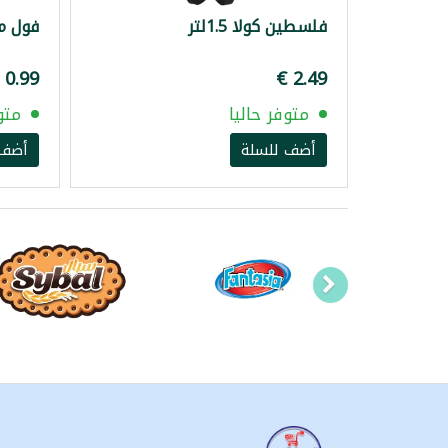
فلسطين كولا 1.5لتر
فول مد
متوفر حاليا
متو
أضف للسلة
أضف 