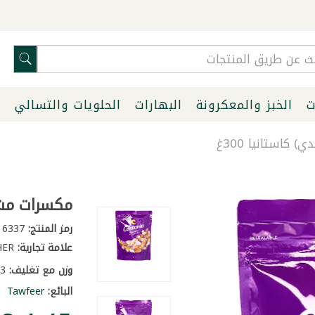
ت
الخبز والمعكرونة
البهارات
الحلويات والتسالي
ا
استانيا 300غ
مكسرات مشكل
رمز المنتج:
6337
علامة تجارية:
OTHER
وزن مع تغليف:
0.3 كغ
البائع:
Tawfeer