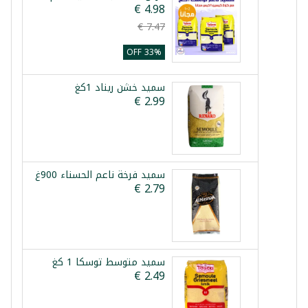
33% OFF
سميد خشن ريناد 1كغ
سميد فرخة ناعم الحسناء 900غ
سميد متوسط توسكا 1 كغ