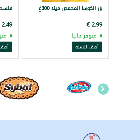
بزر الكوسا المحمص ميلا 300غ
فلسطين 
متوفر حاليا
متو
أضف للسلة
أضف 