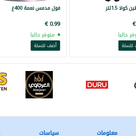
كولا 1.5لتر
فول مدمس نعمة 400غ
فر حاليا
متوفر حاليا
للسلة
أضف للسلة
معلومات
سياسات
ع