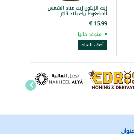
زيت الزيتون زيت عباد الشمس
المضغوط بيك بلند 3لتر
متوفر حاليا
أضف للسلة
نوان