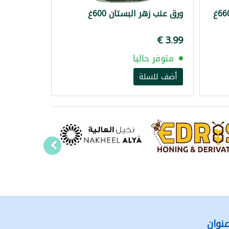
ورق عنب زهر البستان 600غ
متوفر حاليا
أضف للسلة
نوان