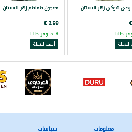
ارضي شوكي زهر البستان
معجون طماطم زهر البستان 660غ
فر حاليا
متوفر حاليا
للسلة
أضف للسلة
معلومات
سياسات
ع