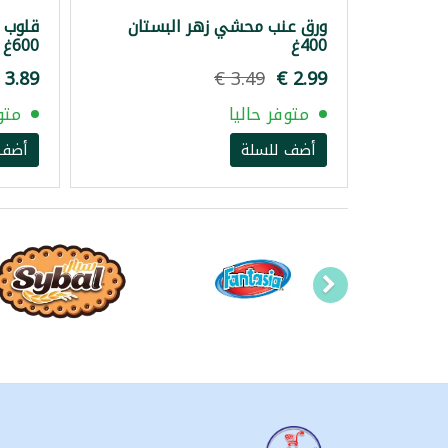
ورق عنب محشي زهر البستان
قلوب 
400غ
600غ
متوفر حاليا
متو
أضف للسلة
أضف 