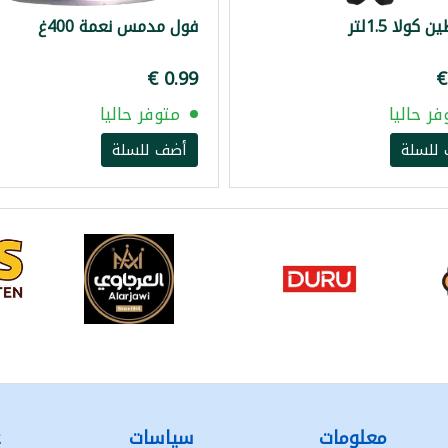
كولا 1.5لتر
فول مدمس نعمة 400غ
فر حاليا
متوفر حاليا
للسلة
أضف للسلة
معلومات
سياسات
ع