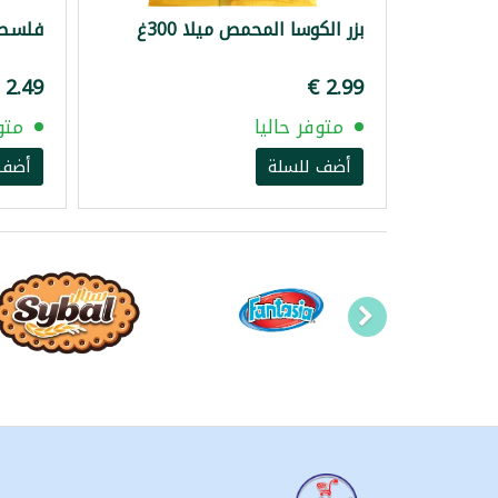
بزر الكوسا المحمص ميلا 300غ
فلسطين 
متوفر حاليا
متو
أضف للسلة
أضف 