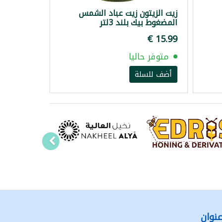
زيت الزيتون زيت عباد الشمس
المضغوط بيك بلند 3لتر
متوفر حاليا
أضف للسلة
نوان