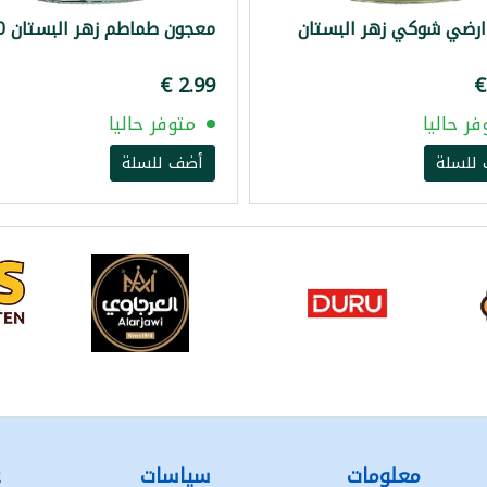
ارضي شوكي زهر البستان
معجون طماطم زهر البستان 660غ
فر حاليا
متوفر حاليا
للسلة
أضف للسلة
معلومات
سياسات
ع