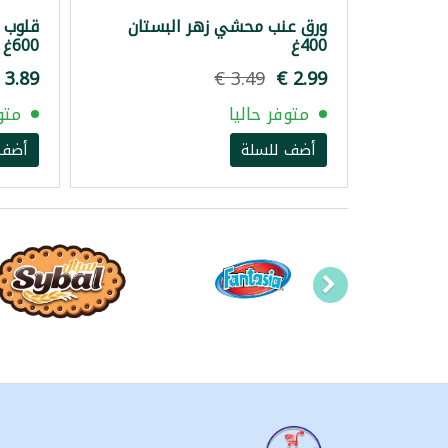
ورق عنب محشي زهر البستان
قلوب 
400غ
600غ
متوفر حاليا
متو
أضف للسلة
أضف 