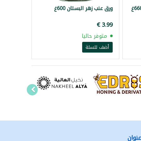
ورق عنب زهر البستان 600غ
متوفر حاليا
أضف للسلة
نوان