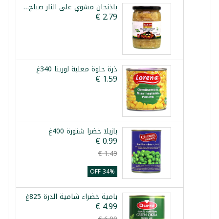
باذنجان مشوي على النار صباح شرقي 520غ
ذرة حلوة معلبة لورينا 340غ
بازيلا خضرا شتورة 400غ
34% OFF
بامية خضراء شامية الدرة 825غ