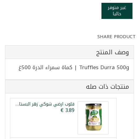
غير متوفر
حاليا
SHARE PRODUCT
وصف المنتج
Truffles Durra 500g | كماة سمراء الدرة 500غ
منتجات ذات صله
قلوب ارضي شوكي زهر البستان 600غ