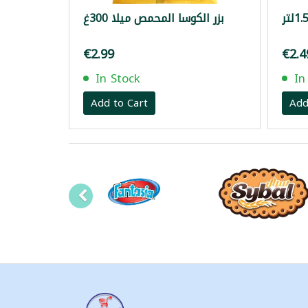
بزر الكوسا المحمص ميلا 300غ
€2.99
€2.4
In Stock
In
Add to Cart
Add