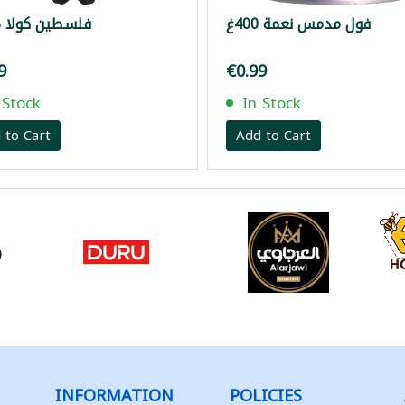
فول مدمس نعمة 400غ
فلسطين كولا 1.5لتر
9
€0.99
 Stock
In Stock
 to Cart
Add to Cart
INFORMATION
POLICIES