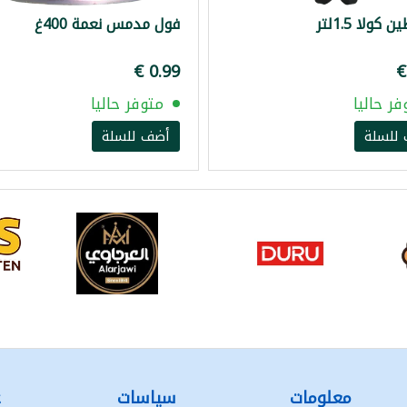
كولا 1.5لتر
فول مدمس نعمة 400غ
فر حاليا
متوفر حاليا
للسلة
أضف للسلة
معلومات
سياسات
ع