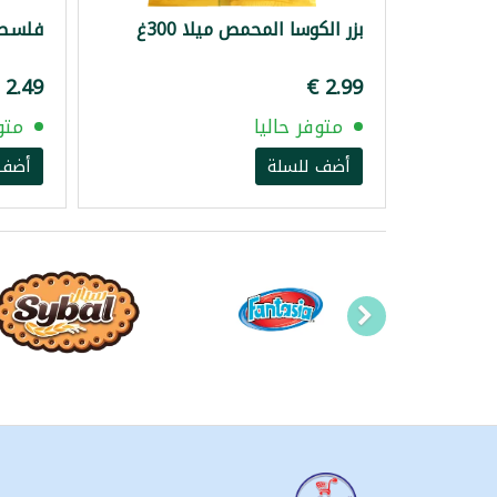
بزر الكوسا المحمص ميلا 300غ
فلسطين 
متوفر حاليا
متو
أضف للسلة
أضف 