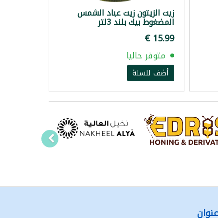
زيت الزيتون زيت عباد الشمس
المضغوط بيك بلند 3لتر
متوفر حاليا
أضف للسلة
نوان