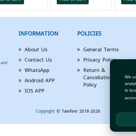
INFORMATION
POLICIES
About Us
General Terms
Contact Us
Privacy Policy
 and
WhatsApp
Return &
Cancellation
We us
Android APP
Policy
analy
IOS APP
to br
accor
Copyright ©
Tawfeer 2018-2026