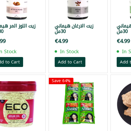
هيماني
زيت الارغان هيماني
زيت اللوز المر هيم
30مل
30مل
0مل
.99
€4.99
€4.99
In Stock
In Stock
In 
dd to Cart
Add to Cart
Add t
Save 64%