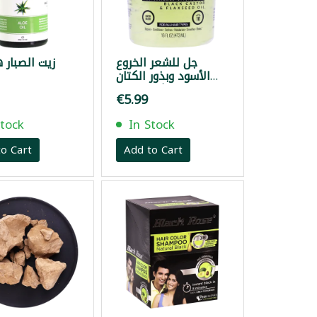
جل للشعر الخروع
زيت الصبار 
الأسود وبذور الكتان
ايكو 473مل
€5.99
Stock
In Stock
o Cart
Add to Cart