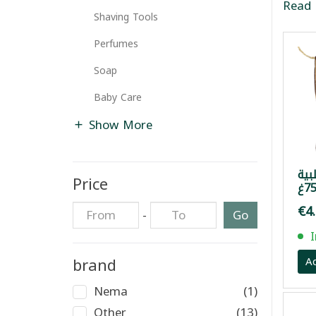
Read
Shaving Tools
Perfumes
Soap
Baby Care
Show More
لبية
Price
75
€4
-
Go
brand
A
Nema
(1)
Other
(13)