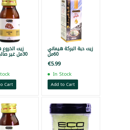
زيت حبة البركة هيماني
زيت الخروع 
60مل
30مل غير صالح للاكل
€5.99
Stock
In Stock
o Cart
Add to Cart