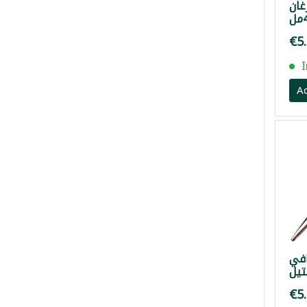
غان
€5
A
في
يل
€5