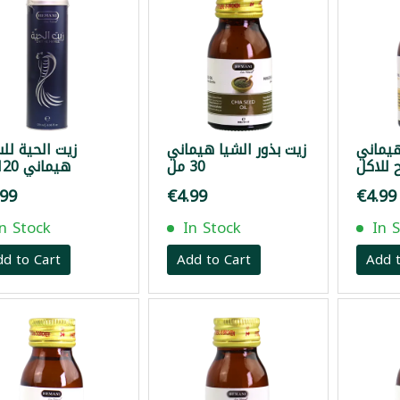
هيماني
زيت بذور الشيا هيماني
زيت الحية لل
30 مل
هيماني 120مل
.99
€4.99
€4.99
In Stock
In Stock
In 
dd to Cart
Add to Cart
Add t