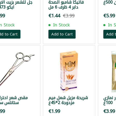
5غ
فاتيكا شامبو الصحة
جل للشعر بزيت الار
دابر 4 ظرف 6 مل
ايكو 473مل
.99
€1.44
€3.99
€5.99
In Stock
In Stock
In 
dd to Cart
Add to Cart
Add t
 نمازي
شريحة مزيل شعل ميم
مقص شعر احترا
100غ
مزدوجة 2*45غ
ستانلس ست
.99
€1.99
€3.99