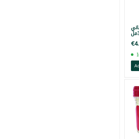
اني
3
€4
A