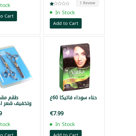
1 Review
Stock
In Stock
o Cart
Add to Cart
حناء سوداء فاتيكا 60غ
طقم مق
وتخفيف شعر اح
إكوينوكس 6.5 إنش
9
€7.99
Stock
In Stock
o Cart
Add to Cart