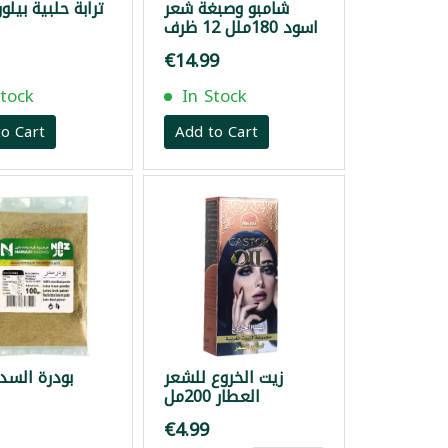
شامبو وصبغة شعر
ترابة حلبية بيلون 00
اسود 180ملل 12 ظرف
€14.99
Stock
In Stock
o Cart
Add to Cart
زيت الخروع للشعر
بودرة السدر
العطار 200مل
€4.99