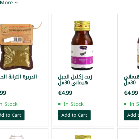
 More
يماني
زيت إكليل الجبل
الدريرة الترابة الح
30مل
هيماني 30مل
غ
.99
€4.99
€4.99
In Stock
In Stock
In 
dd to Cart
Add to Cart
Add t