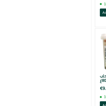
A
حلب
80
€9
A