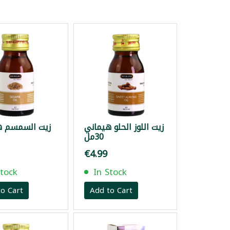
زيت اللوز الحلو هيماني
زيت السمسم ه
30مل
€4.99
Stock
In Stock
o Cart
Add to Cart