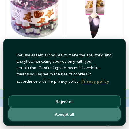
ملعقة تقديم كيك رقيقة و
قوالب اشكال للبسكوت
مرنة 1 قطعة
We use essential cookies to make the site work, and
€7.99
€2.49
analytics/marketing cookies only with your
In Stock
In Stock
permission. Continuing to browse this website
means you agree to the use of cookies in
Add to Cart
Add to Cart
accordance with the privacy policy.
Privacy policy
About Us
Contact
Policies
WhatsApp
Copyright©
Tawfeer 2018-2026
Reject all
Accept all
Filter
Sort By