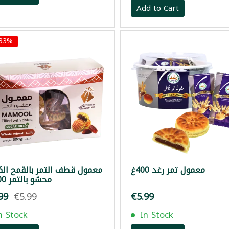
Add to Cart
 33%
معمول تمر رغد 400غ
معمول قطف التمر بالقمح الك
محشو بالتمر 300 غ
99
€5.99
€5.99
n Stock
In Stock