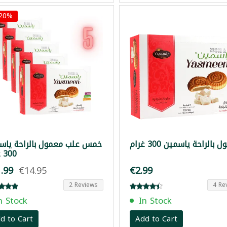
 20%
بالراحة ياسمين 300 غرام
خمس علب معمول بالراحة ياس
300 غرام
.99
€14.95
€2.99
2 Reviews
4 Re
n Stock
In Stock
d to Cart
Add to Cart