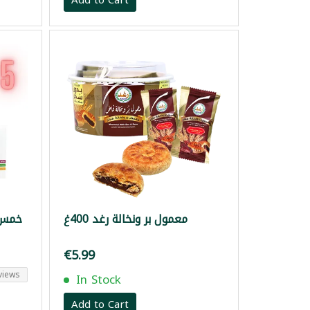
معمول بر ونخالة رغد 400غ
خمس 
€5.99
views
In Stock
Add to Cart