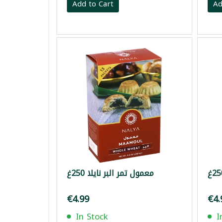
Add to Cart
Ad
معمول تمر البر نايلا 250غ
€4.99
€4.
In Stock
I