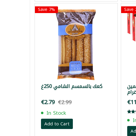
Save 7%
Save
مين
كعك بالسمسم الشامي 250غ
€2.79
€2.99
€11
In Stock
I
Add to Cart
Ad