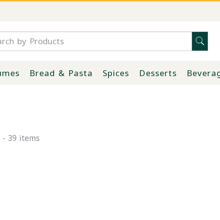
umes
Bread & Pasta
Spices
Desserts
Bevera
- 39 items