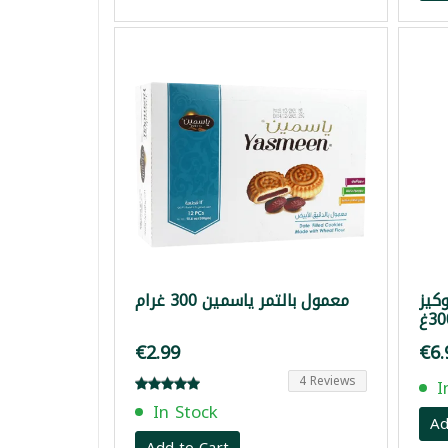
كيز
معمول بالتمر ياسمين 300 غرام
€2.99
€6.
4 Reviews
I
In Stock
Ad
Add to Cart