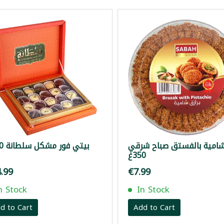
 شامية بالفستق صباح شرقي
بيتي فور مشكل سلطانة 450غ
350غ
.99
€7.99
n Stock
In Stock
d to Cart
Add to Cart