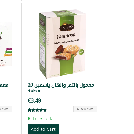
معمول بالتمر والهال ياسمين 20
معمول 
قطعة
€3.49
views
4 Reviews
In Stock
Add to Cart