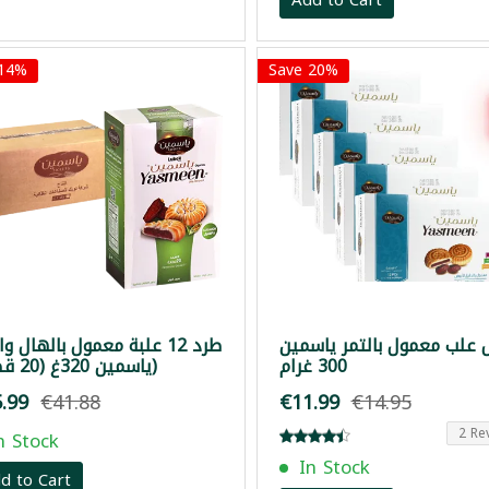
 14%
Save 20%
علب معمول بالتمر ياسمين
طرد 12 علبة معمول بالهال وا
300 غرام
ياسمين 320غ (20 قطعة)
.99
€41.88
€11.99
€14.95
2 Re
n Stock
In Stock
d to Cart