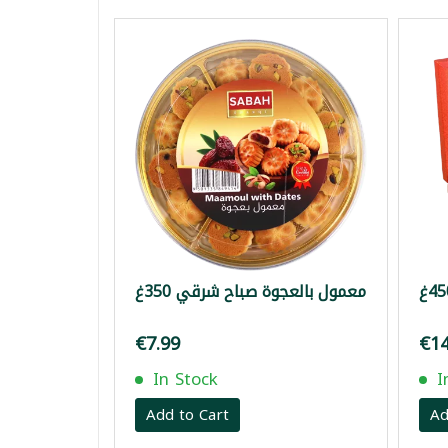
معمول بالعجوة صباح شرقي 350غ
€7.99
€14
In Stock
I
Add to Cart
Ad