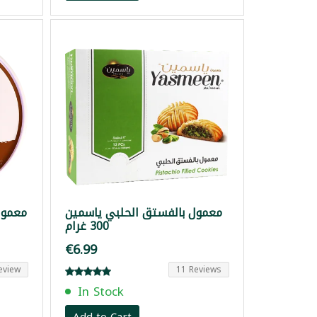
معمول بالفستق الحلبي ياسمين
معمول 
300 غرام
€6.99
eview
11 Reviews
In Stock
Add to Cart