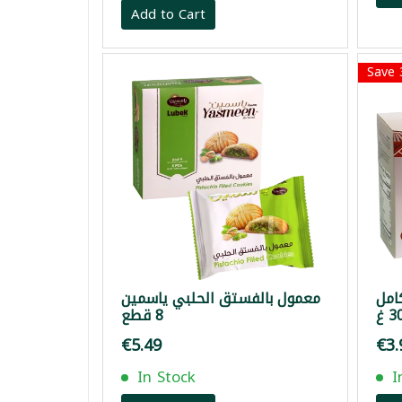
Add to Cart
Save
امل
معمول بالفستق الحلبي ياسمين
8 قطع
€5.49
€3.
In Stock
I