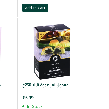
Add to Cart
معمول تمر عجوة نايلا 250غ
م
€5.99
In Stock