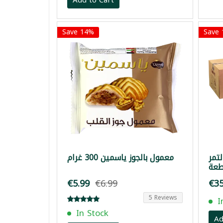
Save 14%
Save
لتمر
معمول بالجوز ياسمين 300 غرام
€5.99
€6.99
€35
5 Reviews
I
In Stock
Ad