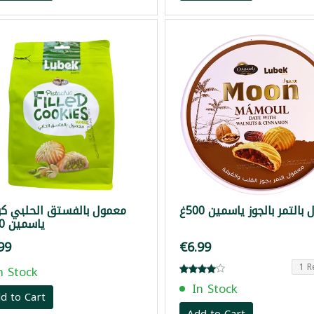
بالتمر بالجوز ياسمين 500غ
معمول بالفستق الحلبي كو
ياسمين 300غ
99
€6.99
1 R
n Stock
In Stock
d to Cart
Add to Cart