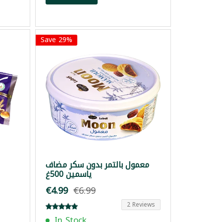
Save 29%
معمول بالتمر بدون سكر مضاف
ياسمين 500غ
€4.99
€6.99
2 Reviews
In Stock