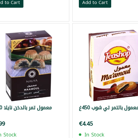
d to Cart
Add to Cart
عمول بالتمر تي شوب 450غ
معمول تمر بالدخن نايلا 250غ
99
€4.45
n Stock
In Stock