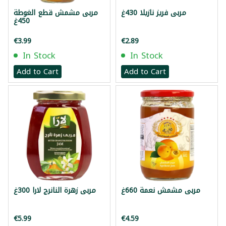
مربى فريز نازيلا 430غ
مربى مشمش قطع الغوطة
450غ
€3.99
€2.89
In Stock
In Stock
Add to Cart
Add to Cart
مربى مشمش نعمة 660غ
مربى زهرة النانرج لارا 300غ
€5.99
€4.59