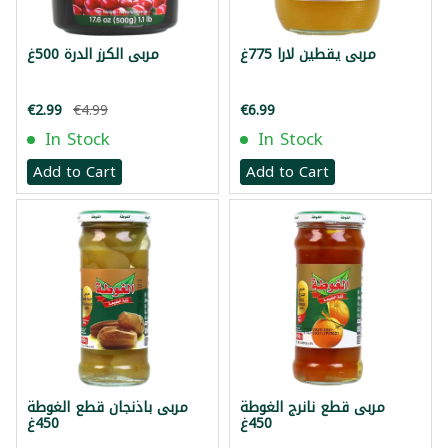
مربى يقطين لارا 775غ
مربى الكرز الدرة 500غ
€2.99
€4.99
€6.99
In Stock
In Stock
Add to Cart
Add to Cart
مربى قطع نانرج الغوطة
مربى باذنجان قطع الغوطة
450غ
450غ