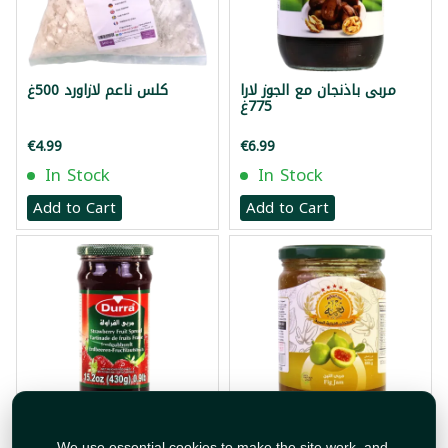
مربى باذنجان مع الجوز لارا
كلس ناعم لازاورد 500غ
775غ
€4.99
€6.99
In Stock
In Stock
Add to Cart
Add to Cart
مربى تين نعمة 660غ
مربى فريز الدرة 430غ
We use essential cookies to make the site work, and