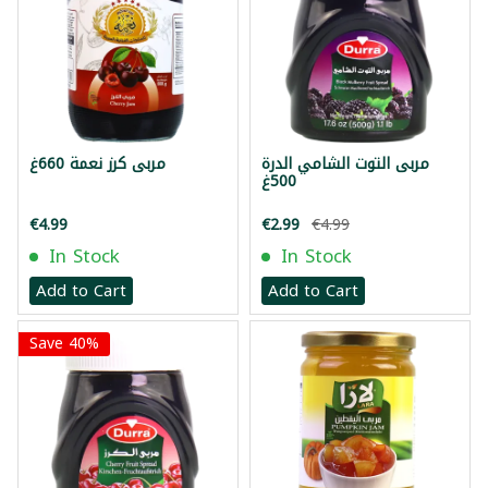
مربى التوت الشامي الدرة
مربى كرز نعمة 660غ
500غ
€4.99
€2.99
€4.99
In Stock
In Stock
Add to Cart
Add to Cart
Save 40%