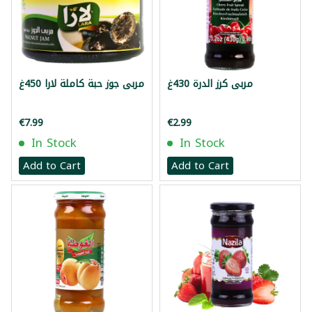
مربى كرز الدرة 430غ
مربى جوز حبة كاملة لارا 450غ
€7.99
€2.99
In Stock
In Stock
Add to Cart
Add to Cart