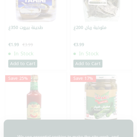
ملوخية ريان 200غ
طحينة بيروت 350غ
€1.99
€3.99
€3.99
In Stock
In Stock
Add to Cart
Add to Cart
Save 25%
Save 17%
مخلل خيار الغوطة 650غ
صلصة فليفلة حارة الغوطة
We use essential cookies to make the site work, and