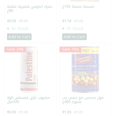
مسبحة حمصنا 150غ
حمراء اندومي شعيرية مقلية
80غ
€0.59
€0.89
€1.18
€1.29
In Stock
In Stock
Add to Cart
Add to Cart
Save 34%
Save 16%
فول مدمس مع حمص حب
مشروب غازي فلسطين كولا
شتورة 400غ
330ملل
€0.99
€1.49
€1.09
€1.29