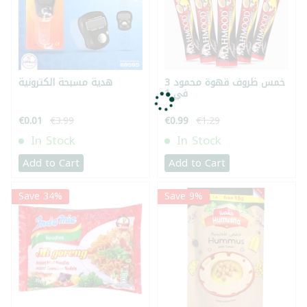
خمس ظروف قهوة محمود 3
هدية مسبحة الكترونية
في 1
€0.01
€3.99
€0.99
€1.29
In Stock
In Stock
Add to Cart
Add to Cart
Save 34%
Save 9%