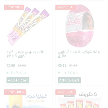
Save 50%
Save 50%
بيضة شوكولاتة مفاجأة باربي
سناك ذرة توتي فروتي كينج
ماتيل
كورن 3 قطع
€0.99
€1.99
€0.99
€1.99
In Stock
In Stock
Add to Cart
Add to Cart
Save 100%
Save 23%