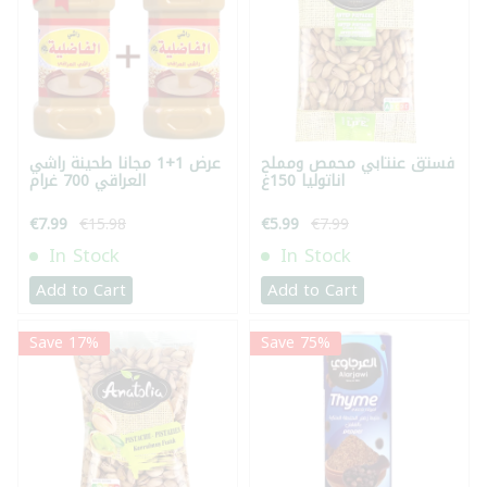
فستق عنتابي محمص ومملح
عرض 1+1 مجانا طحينة راشي
اناتوليا 150غ
العراقي 700 غرام
€7.99
€15.98
€5.99
€7.99
In Stock
In Stock
Add to Cart
Add to Cart
Save 17%
Save 75%