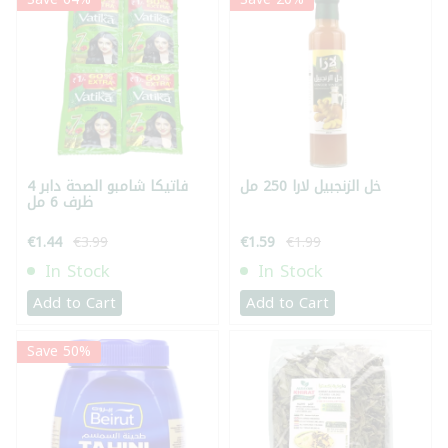
خل الزنجبيل لارا 250 مل
فاتيكا شامبو الصحة دابر 4
ظرف 6 مل
€1.44
€3.99
€1.59
€1.99
In Stock
In Stock
Add to Cart
Add to Cart
Save 50%