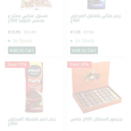
زعتر ملكي بالفلفل العرجاوي
فستق عنتابي مملح و
450غ
محمص اناتوليا 500غ
€19.99
€23.99
€1.99
€7.99
In Stock
In Stock
Add to Cart
Add to Cart
Save 75%
Save 38%
بيتيفور السلطان 600غ صافي
زعتر احمر بالشطة العرجاوي
450غ