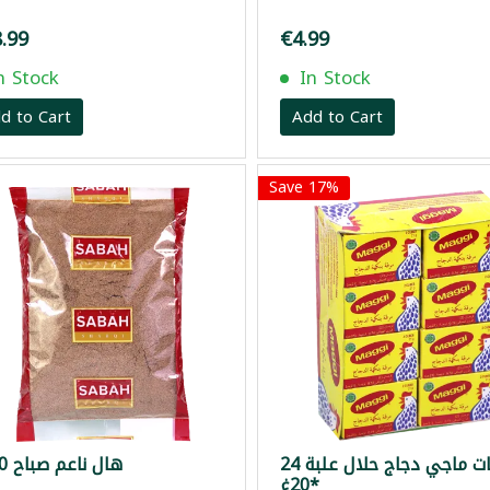
.99
€4.99
n Stock
In Stock
d to Cart
Add to Cart
Save 17%
مكعبات ماجي دجاج حلال علبة 24
هال ناعم صباح 500غ
*20غ