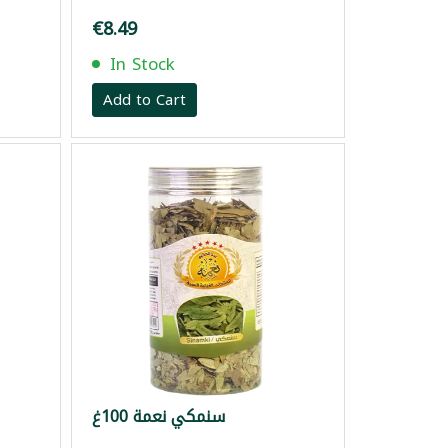
€8.49
In Stock
Add to Cart
سنمكي نعمة 100غ