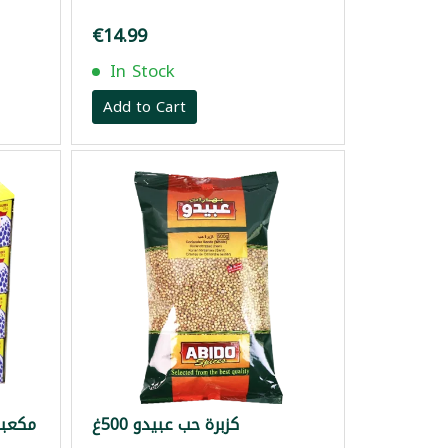
€14.99
In Stock
Add to Cart
كزبرة حب عبيدو 500غ