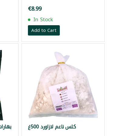
€8.99
In Stock
Add to Cart
كلس ناعم لازاورد 500غ
بهارات