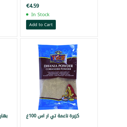
€4.59
In Stock
Add to Cart
كزبرة ناعمة تي ار اس 100غ
بهارا