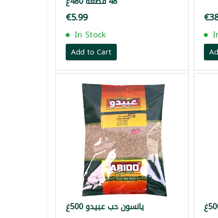
48 قطعة 480غ
€5.99
€38
In Stock
I
Add to Cart
Ad
يانسون حب عبيدو 500غ