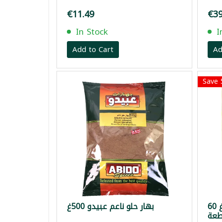
€11.49
€39
In Stock
I
Add to Cart
Ad
Save
مكعبات ماجي حلال علبة 10غ 60
بهار حلو ناعم عبيدو 500غ
عة