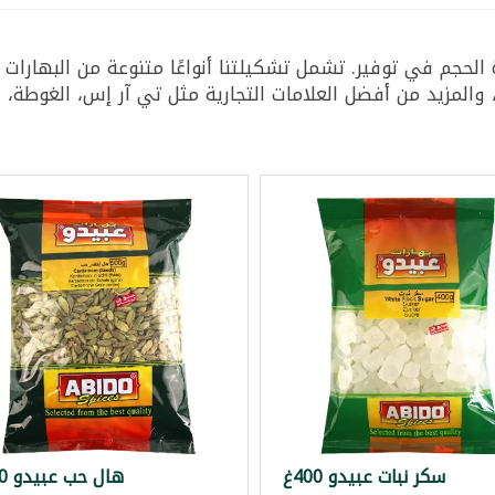
لحجم في توفير. تشمل تشكيلتنا أنواعًا متنوعة من البهارات
سكر نبات عبيدو 400غ
هال حب عبيدو 500غ