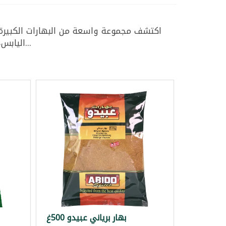
اكتشف مجموعة واسعة من البهارات الكبيرة ا
اليابس، والمزيد من أفضل العلامات التجارية مثل تي آر إس، الغوطة، وعبيدو. مثالية للشراء بالجملة، تتوفر هذه الب...
بهار برياني عبيدو 500غ