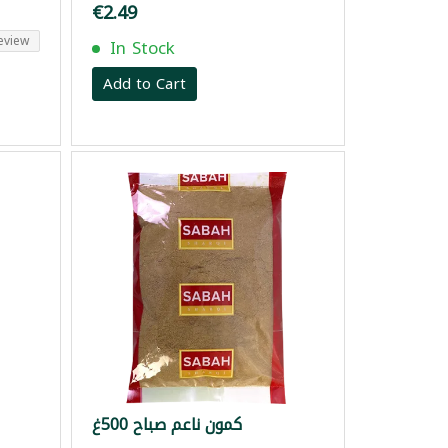
€2.49
eview
In Stock
Add to Cart
كمون ناعم صباح 500غ