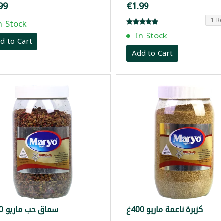
99
€1.99
1 R
n Stock
In Stock
d to Cart
Add to Cart
كزبرة ناعمة ماريو 400غ
سماق حب ماريو 300غ