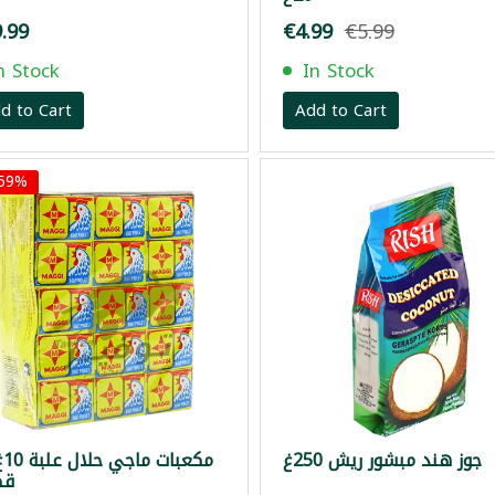
.99
€4.99
€5.99
n Stock
In Stock
d to Cart
Add to Cart
 59%
جوز هند مبشور ريش 250غ
قط