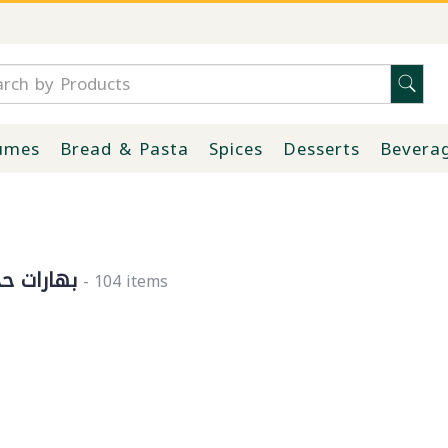
umes
Bread & Pasta
Spices
Desserts
Bevera
بهارات حج
- 104 items