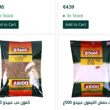
45
€4.59
n Stock
In Stock
d to Cart
Add to Cart
 حمض الليمون عبيدو 500غ
كمون حب عبيدو 500غ