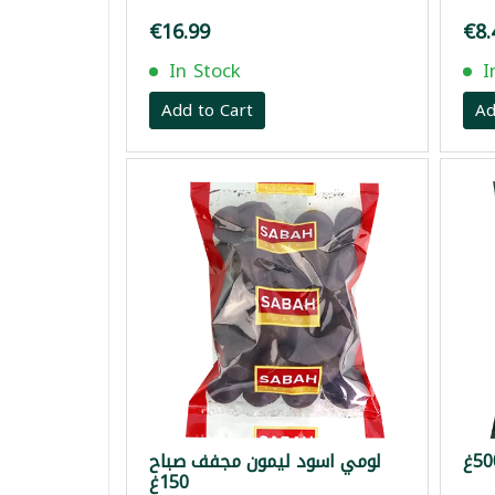
€16.99
€8.
In Stock
I
Add to Cart
Ad
لومي اسود ليمون مجفف صباح
150غ