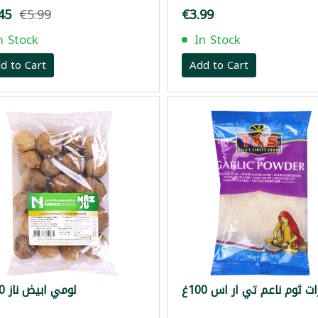
45
€5.99
€3.99
n Stock
In Stock
d to Cart
Add to Cart
ت ثوم ناعم تي ار اس 100غ
لومي ابيض ناز 150غ