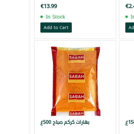
€13.99
€2.
In Stock
I
Add to Cart
Ad
بهارات كركم صباح 500غ