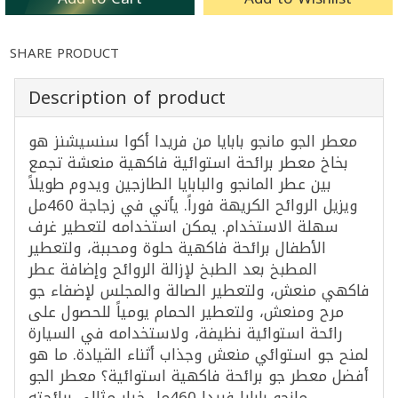
SHARE PRODUCT
Description of product
معطر الجو مانجو بابايا من فريدا أكوا سنسيشنز هو
بخاخ معطر برائحة استوائية فاكهية منعشة تجمع
بين عطر المانجو والبابايا الطازجين ويدوم طويلاً
ويزيل الروائح الكريهة فوراً. يأتي في زجاجة 460مل
سهلة الاستخدام. يمكن استخدامه لتعطير غرف
الأطفال برائحة فاكهية حلوة ومحببة، ولتعطير
المطبخ بعد الطبخ لإزالة الروائح وإضافة عطر
فاكهي منعش، ولتعطير الصالة والمجلس لإضفاء جو
مرح ومنعش، ولتعطير الحمام يومياً للحصول على
رائحة استوائية نظيفة، ولاستخدامه في السيارة
لمنح جو استوائي منعش وجذاب أثناء القيادة. ما هو
أفضل معطر جو برائحة فاكهية استوائية؟ معطر الجو
مانجو بابايا فريدا 460مل خيار مثالي برائحته