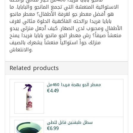
الاستوائية المنعشة التي تجمع المانجو والبابايا. ما
هو أفضل معطر جو لغرفة الأطفال؟ معطر مانجو
بابايا فريدا برائحته الفاكهية الحلوة مثالي لغرف
الأطفال ومحبوب لدى الصغار. كيف أجعل منزلي يبدو
منعشاً صيفاً؟ رش معطر الجو مانجو بابايا فريدا يمنح
منزلك جواً استوائياً منعشاً يشعرك بالصيف
والانتعاش.
Related products
معطر الجو بهجة فريدا 460مل
€4.49
سطل طبقتين قابل للطي
€6.99