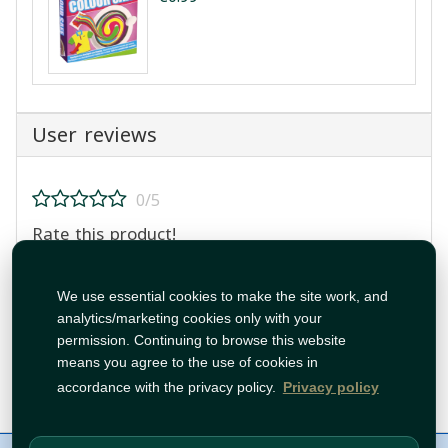
User reviews
0/5
Rate this product!
We use essential cookies to make the site work, and
analytics/marketing cookies only with your
permission. Continuing to browse this website
means you agree to the use of cookies in
Post Review
accordance with the privacy policy.
Privacy policy
About Us
Contact
Policies
WhatsApp