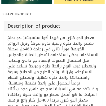
SHARE PRODUCT
Description of product
معطر الجو كنزي من فريدا أكوا سنسيشنز هو بخاخ
معطر برائحة حلوة وغنية تدوم طويلاً وتزيل الروائح
الكريهة فوراً. يأتي في زجاجة 460مل سهلة
الاستخدام. يمكن استخدامه لتعطير الصالة والمجلس
قبل استقبال الضيوف لإضفاء جو دافئ وجذاب،
ولتعطير غرف النوم برائحة حلوة ومريحة تساعد على
الاسترخاء، ولإزالة روائح الطبخ من المطبخ بسرعة
واستبدالها برائحة حلوة شهية، ولتعطير الحمام
يومياً للحصول على رائحة نظيفة ومنعشة،
ولاستخدامه في السيارة لمنح جو دافئ وجذاب أثناء
القيادة. ما هو أفضل معطر جو برائحة حلوة ودافئة؟
معطر الجو كنزي فريدا 460مل خيار رائع برائحته
الحلوة الغنية التي تملأ المكان بعطر جميل. ما هو