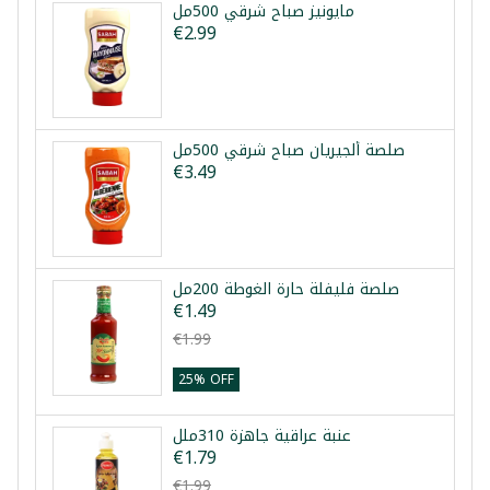
مايونيز صباح شرقي 500مل
€2.99
صلصة ألجيريان صباح شرقي 500مل
€3.49
صلصة فليفلة حارة الغوطة 200مل
€1.49
€1.99
25% OFF
عنبة عراقية جاهزة 310ملل
€1.79
€1.99