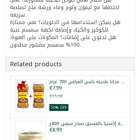
اخلطها مع ليمون وثوم وماء ورشة ملح لصلصة
سريعة.
هل يمكن استخدامها في الحلويات؟ نعم، ممتازة
للكوكيز والكيك وإضافة نكهة سمسم غنية.
هل تحتوي على إضافات؟ المكونات على العبوة:
100% سمسم مقشور مطحون.
Related products
عرض 1+1 مجانا طحينة راشي العراقي 700 غرام
€7.99
€15.98
50% OFF
حلاوة طحينية إكسترا بالفستق صباح شرقي 800غ
€8.99