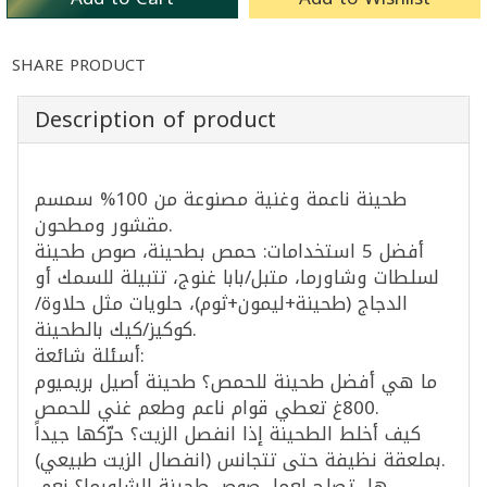
SHARE PRODUCT
Description of product
طحينة ناعمة وغنية مصنوعة من 100% سمسم
مقشور ومطحون.
أفضل 5 استخدامات: حمص بطحينة، صوص طحينة
لسلطات وشاورما، متبل/بابا غنوج، تتبيلة للسمك أو
الدجاج (طحينة+ليمون+ثوم)، حلويات مثل حلاوة/
كوكيز/كيك بالطحينة.
أسئلة شائعة:
ما هي أفضل طحينة للحمص؟ طحينة أصيل بريميوم
800غ تعطي قوام ناعم وطعم غني للحمص.
كيف أخلط الطحينة إذا انفصل الزيت؟ حرّكها جيداً
بملعقة نظيفة حتى تتجانس (انفصال الزيت طبيعي).
هل تصلح لعمل صوص طحينة للشاورما؟ نعم،