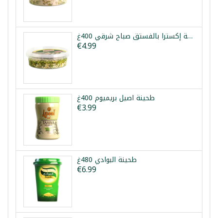
حلاوة طحينية إكسترا بالفستق صباح شرقي 400غ
€4.99
طحينة اصيل بريميوم 400غ
€3.99
طحينة البوادي 480غ
€6.99