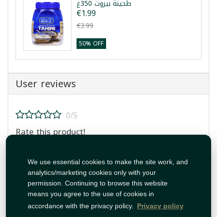
طحينة بيروت 350غ
€1.99
€3.99
50% OFF
User reviews
0/5
Rate this product!
We use essential cookies to make the site work, and
analytics/marketing cookies only with your
permission. Continuing to browse this website
means you agree to the use of cookies in
Post Review
accordance with the privacy policy.
Privacy policy