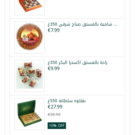
برازق شامية بالفستق صباح شرقي 350غ
€7.99
راحة بالفستق اكسترا اليكر 350غ
€9.99
بقلاوة سلطانة 550غ
€27.99
€30.99
10% OFF