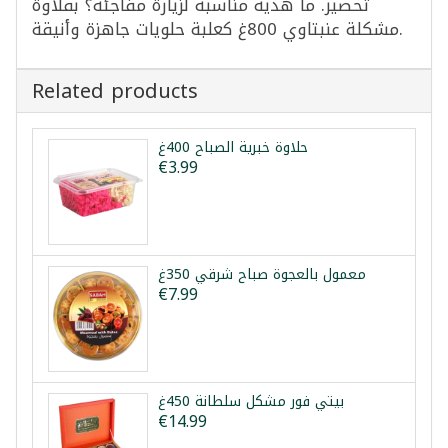
تحضير. ما هدية مناسبة لزيارة مفاجئة؟ بقلاوة
مشكلة عنبتاوي 800غ كعلبة حلويات جاهزة وأنيقة.
Related products
حلاوة خبرية الصباح 400غ
€3.99
معمول بالعجوة صباح شرقي 350غ
€7.99
بيتي فور مشكل سلطانة 450غ
€14.99