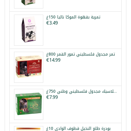
تمرية بقهوة الموكا نالیا 150غ
€3.49
تمر مجدول فلسطيني تمور القمر 800غ
€14.99
تمر كلاسيك مجدول فلسطيني وطني 750غ
€7.99
بودرة طلع النخيل قطوف الوادي 10غ