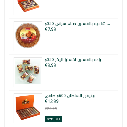
برازق شامية بالفستق صباح شرقي 350غ
€7.99
راحة بالفستق اكسترا اليكر 350غ
€9.99
بيتيفور السلطان 600غ صافي
€12.99
€20.99
38% OFF