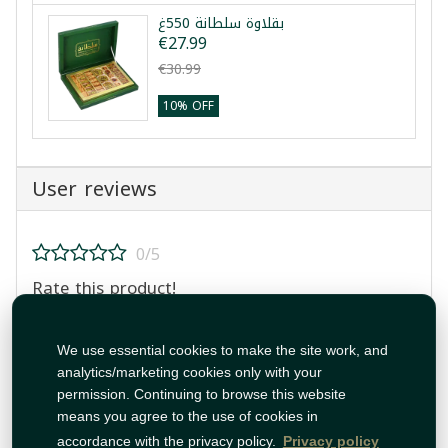
بقلاوة سلطانة 550غ
€27.99
€30.99
10% OFF
User reviews
0/5
Rate this product!
We use essential cookies to make the site work, and
analytics/marketing cookies only with your
permission. Continuing to browse this website
means you agree to the use of cookies in
Post Review
accordance with the privacy policy.
Privacy policy