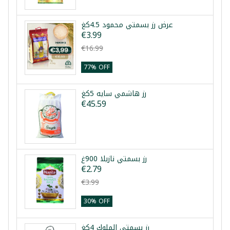
عرض رز بسمتي محمود 4.5كغ
€3.99
€16.99
77% OFF
رز هاشمي سايه 5كغ
€45.59
رز بسمتي نازيلا 900غ
€2.79
€3.99
30% OFF
رز بسمتي الملوك 4كغ