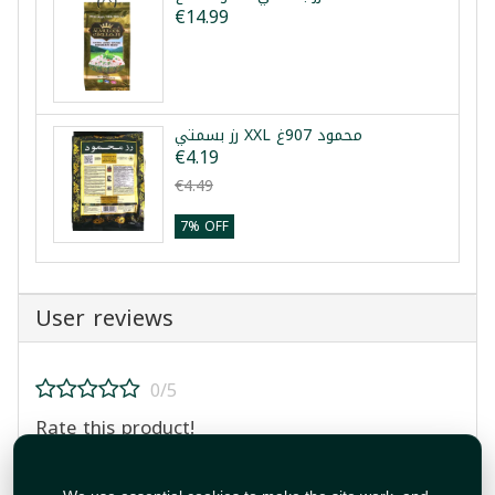
€14.99
رز بسمتي XXL محمود 907غ
€4.19
€4.49
7% OFF
User reviews
0/5
Rate this product!