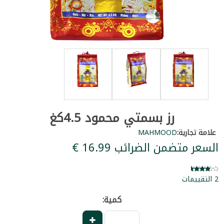
رز بسمتي محمود 4.5كغ
علامة تجارية:
MAHMOOD
السعر متضمن الضرائب ‏16.99 €
2 التقييمات
كمية: