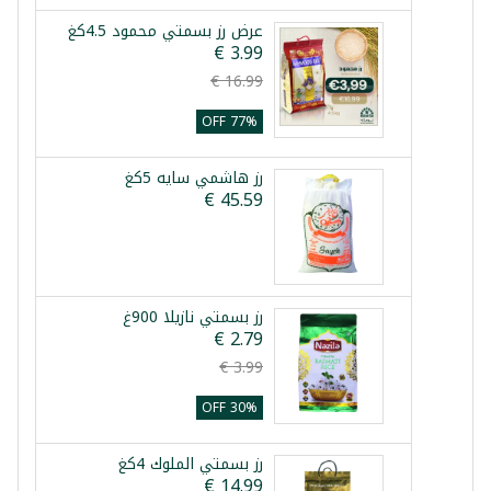
عرض رز بسمتي محمود 4.5كغ
77% OFF
رز هاشمي سايه 5كغ
رز بسمتي نازيلا 900غ
30% OFF
رز بسمتي الملوك 4كغ