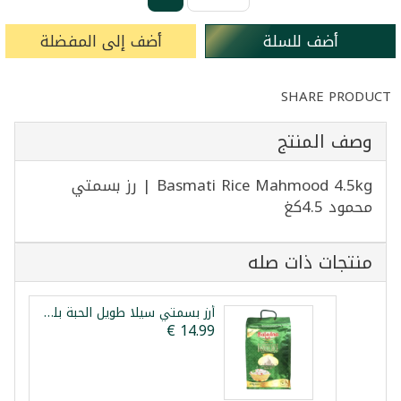
أضف للسلة
أضف إلى المفضلة
SHARE PRODUCT
وصف المنتج
Basmati Rice Mahmood 4.5kg | رز بسمتي
محمود 4.5كغ
منتجات ذات صله
أرز بسمتي سيلا طويل الحبة بلدنا 4كغ