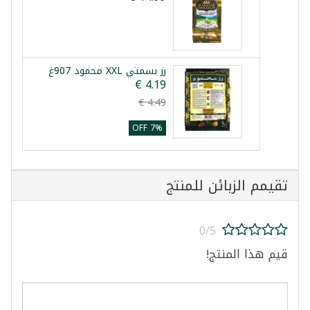
رز بسمتي XXL محمود 907غ
7% OFF
تقيمم الزبائن للمنتج
0/5
قيم هذا المنتج!