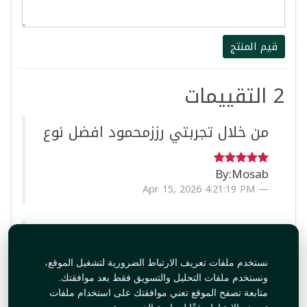
قيم المنتج
2 التقييمات
من خلال تجربتي رززمحمود افضل نوع
By:
Mosab
Apr 15, 2026 4:21:19 PM
ماعرفت اطبخه كيف بيقولو احسن رز
رز ابو كاس افضل
نستخدم ملفات تعريف الارتباط الضرورية لتشغيل الموقع،
ونستخدم ملفات التحليل والتسويق فقط بعد موافقتك.
By:
Mona
متابعة تصفح الموقع تعني موافقتك على استخدام ملفات