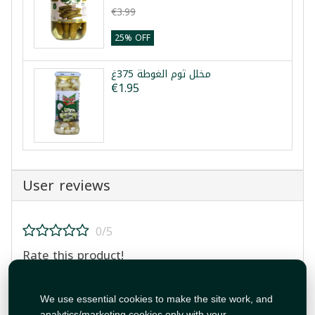
€3.99
25% OFF
مخلل ثوم الغوطة 375غ
€1.95
User reviews
0/5
Rate this product!
We use essential cookies to make the site work, and
analytics/marketing cookies only with your