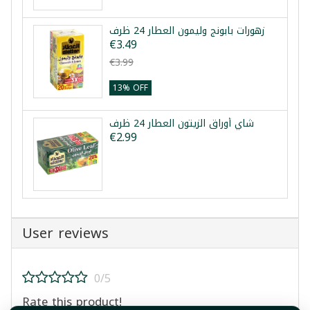
زهورات بابونج وليمون العطار 24 ظرف
€3.49
€3.99
13% OFF
شاي أوراق الزيتون العطار 24 ظرف
€2.99
User reviews
0/5
Rate this product!