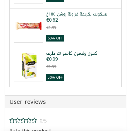
بسكويت بكريمة فراولة روشن 180غ
€0.62
€1.99
69% OFF
كمون وليمون كامبو 20 ظرف
€0.99
€1.99
50% OFF
User reviews
0/5
Rate this product!