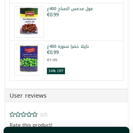
فول مدمس الصباح 400غ
€0.99
بازيلا خضرا شتورة 400غ
€0.99
€1.49
34% OFF
User reviews
0/5
Rate this product!