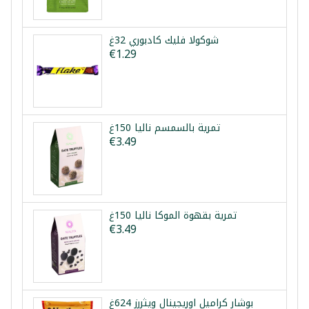
شوكولا فليك كادبوري 32غ
€1.29
تمرية بالسمسم نالیا 150غ
€3.49
تمرية بقهوة الموكا نالیا 150غ
€3.49
بوشار كراميل اوريجينال ويثررز 624غ