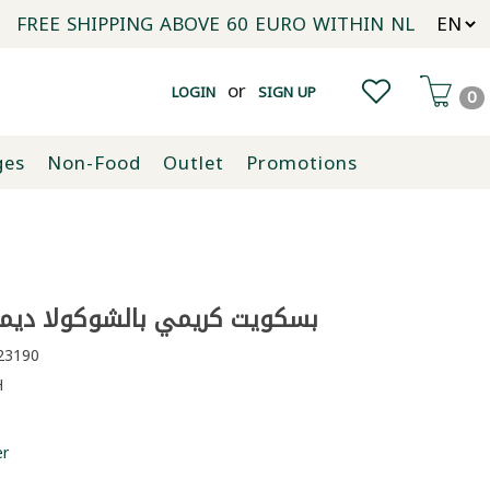
FREE SHIPPING ABOVE 60 EURO WITHIN NL
or
LOGIN
SIGN UP
0
ges
Non-Food
Outlet
Promotions
بسكويت كريمي بالشوكولا ديمة 68غ *
3190
H
er