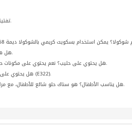
تفتيته فوق الآيس كريم أو المهلبية للتزيين.
هل هو جاهز للأكل؟ نعم، جاهز للأكل مباشرة.
هل يحتوي على حليب؟ نعم يحتوي على مكونات حليب مثل الحليب المجفف ومصل الحليب.
هل يحتوي على صويا؟ نعم يحتوي على ليسيثين الصويا (E322).
هل يناسب الأطفال؟ هو سناك حلو شائع للأطفال، مع مراعاة الحساسية من القمح/الحليب/الصويا.