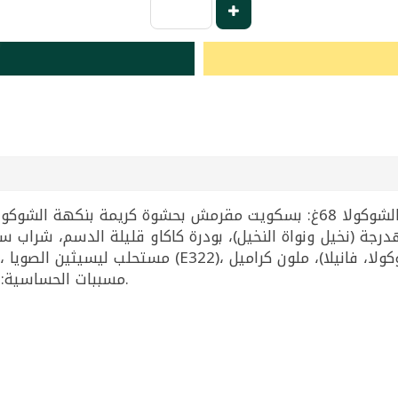
رجة (نخيل ونواة النخيل)، بودرة كاكاو قليلة الدسم، شراب 
مسببات الحساسية: يحتوي على القمح (غلوتين) والصويا والحليب.