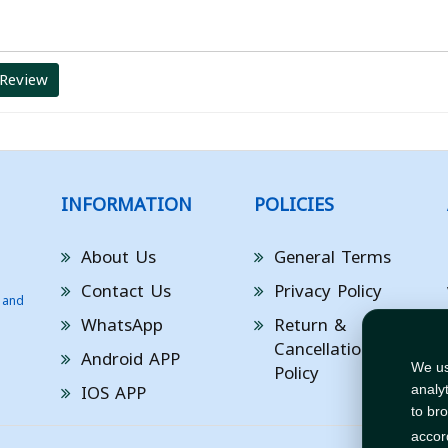
 Review
INFORMATION
POLICIES
About Us
General Terms
Contact Us
Privacy Policy
 and
WhatsApp
Return &
Cancellation
Android APP
Policy
We us
IOS APP
analy
to br
accor