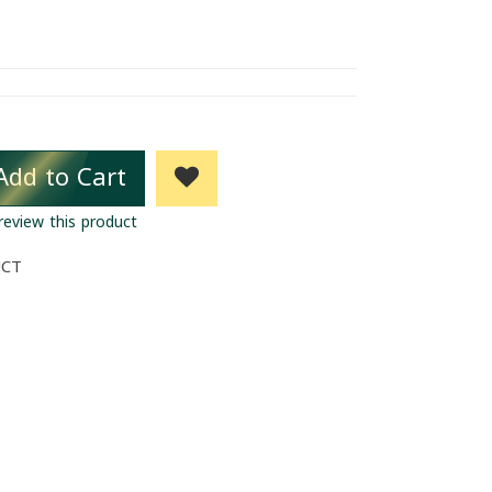
Add to Cart
 review this product
UCT