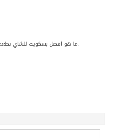
ما هو أفضل بسكويت للشاي بطعم شوكولا؟ يمكن استخدام بسكويت كريمي بالشوكولا ديمة 68غ لأنه مقرمش وحشوته شوكولا لذيذة.