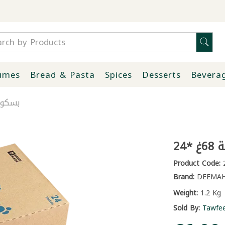
umes
Bread & Pasta
Spices
Desserts
Bevera
بسكويت
24
Product Code:
2
Brand:
DEEMA
Weight:
1.2 Kg
Sold By:
Tawfe