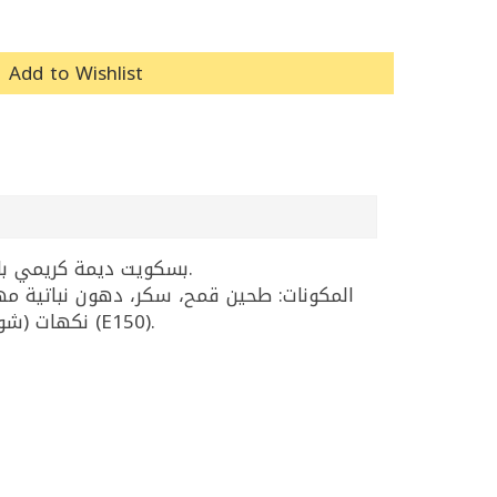
Add to Wishlist
بسكويت ديمة كريمي بالشوكولا 68غ: بسكويت مقرمش بحشوة كريمة بنكهة الشوكولا، جاهز للأكل ومناسب مع الشاي أو القهوة.
المكونات: طحين قمح، سكر، دهون نباتية مهد
مصل الحليب، ملح، مواد رافعة (E503, E500)، مستحلب ليسيثين الصويا (E322)، نكهات (شوكولا، فانيلا)، ملون كراميل (E150).