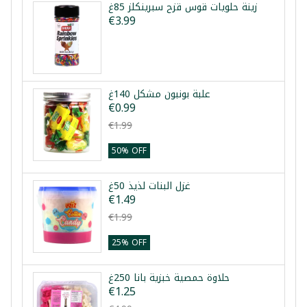
زينة حلويات قوس قزح سبرينكلز 85غ
€3.99
علبة بونبون مشكل 140غ
€0.99
€1.99
50% OFF
غزل البنات لذيذ 50غ
€1.49
€1.99
25% OFF
حلاوة حمصية خبزية بانا 250غ
€1.25