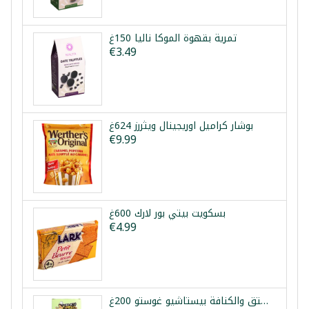
تمرية بقهوة الموكا نالیا 150غ
€3.49
بوشار كراميل اوريجينال ويثررز 624غ
€9.99
بسكويت بيتي بور لارك 600غ
€4.99
شوكولا دبي ماتشا بالفستق والكنافة بيستاشيو غوستو 200غ