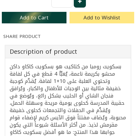
Add to Cart
Add to Wishlist
SHARE PRODUCT
Description of product
بسكويت رومبا من كتاكيت هو بسكويت كاكاو داكن
محشو بكريمة ناعمة، يُعبَّأ 4 قطع في كل لفافة
وتحتوي العلبة على 10+1 لفافة. يُقدَّم كوجبة
خفيفة مثالية بين الوجبات للأطفال والكبار، ويُرافق
فنجان الشاي أو الحليب بشكل رائع، ويُوضع في
حقيبة المدرسة كحلوى يومية مريحة وسهلة الحمل،
ويُقدَّم في الحفلات والتجمعات كحلوى خفيفة
محبوبة، ويُضاف مفتتاً فوق الآيس كريم لإضفاء قوام
مقرمش لذيذ. من أكثر الأسئلة شيوعاً التي يكون
جوابها هذا المنتج: ما هو أفضل بسكويت كاكاو