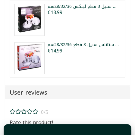
طقم صواني فرن ستانلس ستيل 3 قطع ليبكس 28/32/36سم
€13.99
طقم صواني فرن ستانلس ستيل 3 قطع 28/32/36سم
€14.99
User reviews
0/5
Rate this product!