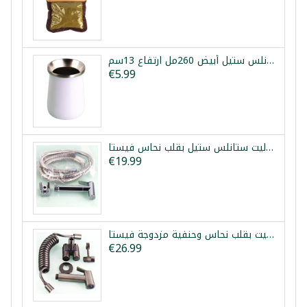
كوب متة حراري ستانلس ستيل أبيض 260مل ارتفاع 13سم
€5.99
شطاف تواليت ستانلس ستيل بقلب نحاس فيستا
€19.99
طقم شطاف تواليت بقلب نحاس وحنفية مزدوجة فيستا
€26.99