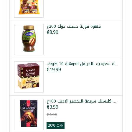
قهوة فورية حسيب جولد 200غ
€8.99
قهوة عربية سعودية بالقرنفل الجوهرة 10 ظروف
€19.99
قهوة كلاسيك سريعة التحضير الاديب 100غ
€3.59
€4.49
20% OFF