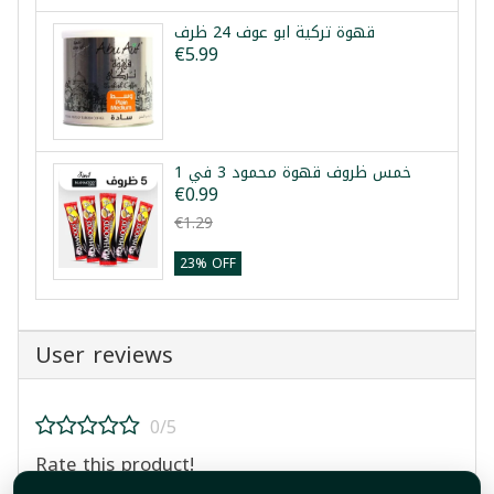
قهوة تركية ابو عوف 24 ظرف
€5.99
خمس ظروف قهوة محمود 3 في 1
€0.99
€1.29
23% OFF
User reviews
0/5
Rate this product!