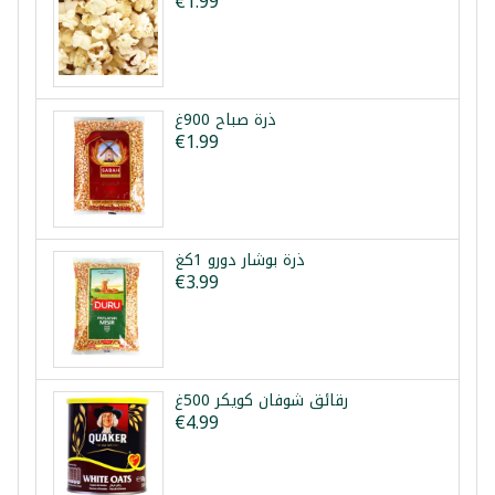
€1.99
ذرة صباح 900غ
€1.99
ذرة بوشار دورو 1كغ
€3.99
رقائق شوفان كويكر 500غ
€4.99