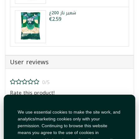
شعير ناز 200غ
€2.59
User reviews
0/5
Rate this product!
We use essential cookies to make the site work, and
analytics/marketing cookies only with your
permission. Continuing to browse this website
means you agree to the use of cookies in
Post Review