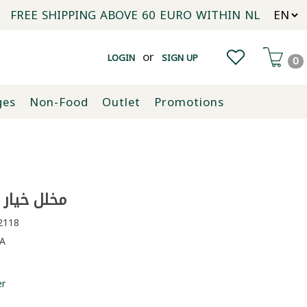
FREE SHIPPING ABOVE 60 EURO WITHIN NL
or
LOGIN
SIGN UP
0
ges
Non-Food
Outlet
Promotions
مخلل خيار الد
118
A
er