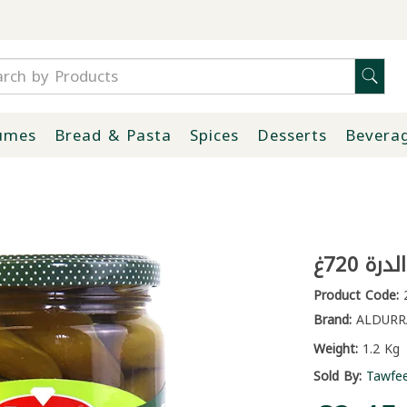
umes
Bread & Pasta
Spices
Desserts
Bevera
رة 720غ
Product Code:
2
Brand:
ALDURR
Weight:
1.2 Kg
Sold By:
Tawfe