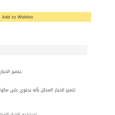
Add to Wishlist
يتميز الخيا
.
تتميز الخيار المخلل بأنه يحتوي على مكون
تستخدم الخيار المخلل في العديد من الأطباق مثل الشاورما والفلافل والسندويشات، ويمكن أيضًا تناوله كوجبة خفيفة بمفرده.