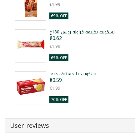
€1.99
69% OFF
بسكويت بكريمة فراولة روشن 180غ
€0.62
€1.99
69% OFF
بسكويت دايجستيف ديما
€0.59
€1.99
70% OFF
User reviews